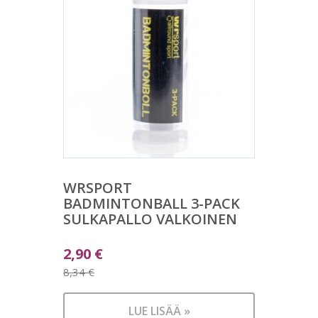
WRSPORT
BADMINTONBALL 3-PACK
SULKAPALLO VALKOINEN
Alkuperäinen
2,90
€
hinta
8,34
€
Nykyinen
oli:
hinta
8,34 €.
LUE LISÄÄ »