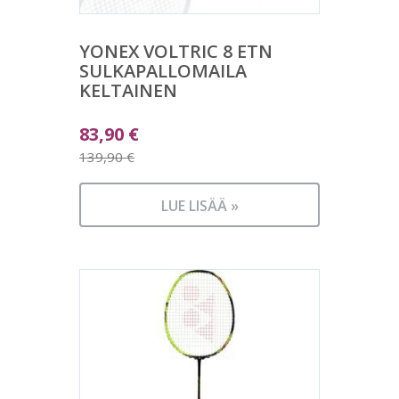
YONEX VOLTRIC 8 ETN
SULKAPALLOMAILA
KELTAINEN
Alkuperäinen
83,90
€
hinta
139,90
€
Nykyinen
oli:
hinta
139,90 €.
LUE LISÄÄ »
on:
83,90 €.