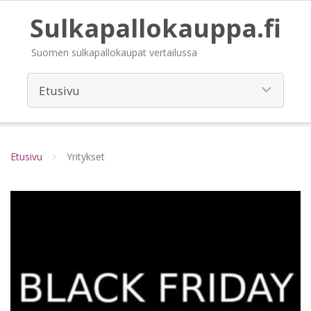
Sulkapallokauppa.fi
Suomen sulkapallokaupat vertailussa
Etusivu
Yritykset