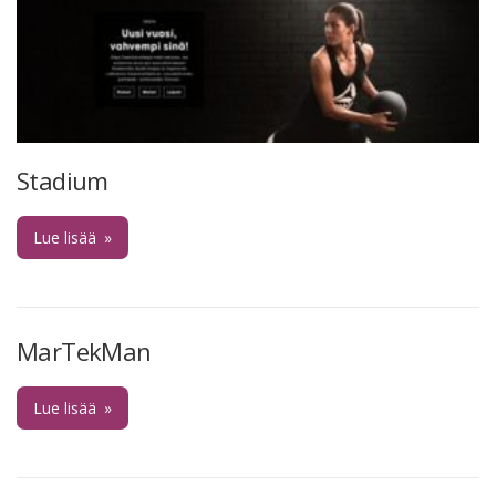
Stadium
Lue lisää
»
MarTekMan
Lue lisää
»