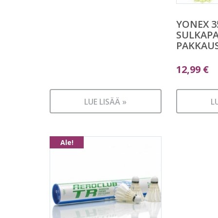
YONEX 3
SULKAPA
PAKKAU
12,99
€
LUE LISÄÄ »
L
Ale!