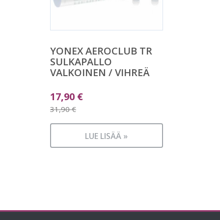
YONEX AEROCLUB TR
SULKAPALLO
VALKOINEN / VIHREÄ
Alkuperäinen
17,90
€
hinta
31,90
€
Nykyinen
oli:
hinta
31,90 €.
LUE LISÄÄ »
on:
17,90 €.